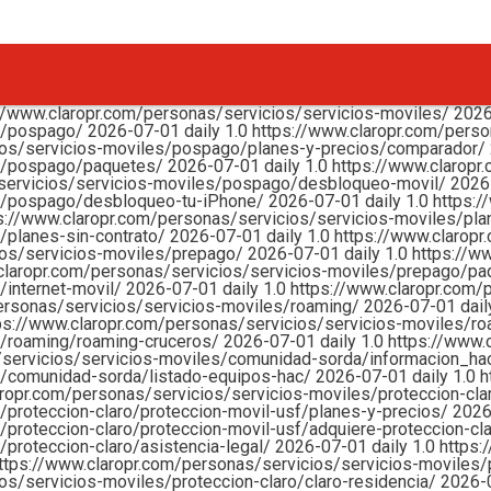
://www.claropr.com/personas/servicios/servicios-moviles/
202
es/pospago/
2026-07-01
daily
1.0
https://www.claropr.com/pers
cios/servicios-moviles/pospago/planes-y-precios/comparador/
es/pospago/paquetes/
2026-07-01
daily
1.0
https://www.claropr
/servicios/servicios-moviles/pospago/desbloqueo-movil/
2026
es/pospago/desbloqueo-tu-iPhone/
2026-07-01
daily
1.0
https:/
s://www.claropr.com/personas/servicios/servicios-moviles/pla
/planes-sin-contrato/
2026-07-01
daily
1.0
https://www.claropr
ios/servicios-moviles/prepago/
2026-07-01
daily
1.0
https://w
claropr.com/personas/servicios/servicios-moviles/prepago/p
/internet-movil/
2026-07-01
daily
1.0
https://www.claropr.com/
ersonas/servicios/servicios-moviles/roaming/
2026-07-01
dai
ps://www.claropr.com/personas/servicios/servicios-moviles/r
s/roaming/roaming-cruceros/
2026-07-01
daily
1.0
https://www.
/servicios/servicios-moviles/comunidad-sorda/informacion_ha
s/comunidad-sorda/listado-equipos-hac/
2026-07-01
daily
1.0
h
aropr.com/personas/servicios/servicios-moviles/proteccion-cla
/proteccion-claro/proteccion-movil-usf/planes-y-precios/
202
/proteccion-claro/proteccion-movil-usf/adquiere-proteccion-cl
/proteccion-claro/asistencia-legal/
2026-07-01
daily
1.0
https:
ttps://www.claropr.com/personas/servicios/servicios-moviles/p
os/servicios-moviles/proteccion-claro/claro-residencia/
2026-