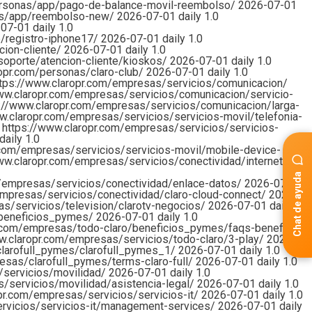
ersonas/app/pago-de-balance-movil-reembolso/
2026-07-01
nas/app/reembolso-new/
2026-07-01
daily
1.0
-07-01
daily
1.0
p/registro-iphone17/
2026-07-01
daily
1.0
cion-cliente/
2026-07-01
daily
1.0
soporte/atencion-cliente/kioskos/
2026-07-01
daily
1.0
ropr.com/personas/claro-club/
2026-07-01
daily
1.0
ttps://www.claropr.com/empresas/servicios/comunicacion/
ww.claropr.com/empresas/servicios/comunicacion/servicio-
://www.claropr.com/empresas/servicios/comunicacion/larga-
w.claropr.com/empresas/servicios/servicios-movil/telefonia-
0
https://www.claropr.com/empresas/servicios/servicios-
daily
1.0
.com/empresas/servicios/servicios-movil/mobile-device-
ww.claropr.com/empresas/servicios/conectividad/internet-fijo/
Chat de ayuda
m/empresas/servicios/conectividad/enlace-datos/
2026-07-01
empresas/servicios/conectividad/claro-cloud-connect/
2026-
s/servicios/television/clarotv-negocios/
2026-07-01
daily
1.0
/beneficios_pymes/
2026-07-01
daily
1.0
r.com/empresas/todo-claro/beneficios_pymes/faqs-beneficios-
w.claropr.com/empresas/servicios/todo-claro/3-play/
2026-
clarofull_pymes/clarofull_pymes_1/
2026-07-01
daily
1.0
esas/clarofull_pymes/terms-claro-full/
2026-07-01
daily
1.0
/servicios/movilidad/
2026-07-01
daily
1.0
/servicios/movilidad/asistencia-legal/
2026-07-01
daily
1.0
pr.com/empresas/servicios/servicios-it/
2026-07-01
daily
1.0
rvicios/servicios-it/management-services/
2026-07-01
daily