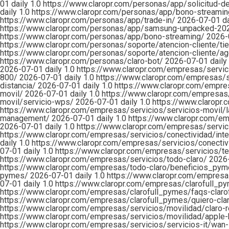
01
daily
1.0
https://www.claropr.com/personas/app/solicitud-de
daily
1.0
https://www.claropr.com/personas/app/bono-streami
https://www.claropr.com/personas/app/trade-in/
2026-07-01
d
https://www.claropr.com/personas/app/samsung-unpacked-20
https://www.claropr.com/personas/app/bono-streaming/
2026-
https://www.claropr.com/personas/soporte/atencion-cliente/t
https://www.claropr.com/personas/soporte/atencion-cliente/ag
https://www.claropr.com/personas/claro-bot/
2026-07-01
daily
2026-07-01
daily
1.0
https://www.claropr.com/empresas/servici
800/
2026-07-01
daily
1.0
https://www.claropr.com/empresas/s
distancia/
2026-07-01
daily
1.0
https://www.claropr.com/empre
movil/
2026-07-01
daily
1.0
https://www.claropr.com/empresas/
movil/servicio-wps/
2026-07-01
daily
1.0
https://www.claropr
https://www.claropr.com/empresas/servicios/servicios-movil/l
management/
2026-07-01
daily
1.0
https://www.claropr.com/e
2026-07-01
daily
1.0
https://www.claropr.com/empresas/servici
https://www.claropr.com/empresas/servicios/conectividad/inter
daily
1.0
https://www.claropr.com/empresas/servicios/conectiv
07-01
daily
1.0
https://www.claropr.com/empresas/servicios/te
https://www.claropr.com/empresas/servicios/todo-claro/
2026
https://www.claropr.com/empresas/todo-claro/beneficios_py
pymes/
2026-07-01
daily
1.0
https://www.claropr.com/empresa
07-01
daily
1.0
https://www.claropr.com/empresas/clarofull_p
https://www.claropr.com/empresas/clarofull_pymes/faqs-clar
https://www.claropr.com/empresas/clarofull_pymes/quiero-clar
https://www.claropr.com/empresas/servicios/movilidad/claro-
https://www.claropr.com/empresas/servicios/movilidad/appl
https://www.claropr.com/empresas/servicios/servicios-it/wan