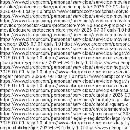
https://www.claropr.com/personas/servicios/servicios-moviles
moviles/proteccion-claro/proteccion-update/
2026-07-01
daily
2026-07-01
daily
1.0
https://www.claropr.com/personas/servic
https://www.claropr.com/personas/servicios/servicios-movile
https://www.claropr.com/personas/servicios/servicios-moviles
moviles/proteccion-claro/proteccion-movil/planes-y-precios/
movil/adquiere-proteccion-claro-movil/
2026-07-01
daily
1.0
ht
https://www.claropr.com/personas/servicios/servicios-movile
https://www.claropr.com/personas/servicios/servicios-movile
precios/
2026-07-01
daily
1.0
https://www.claropr.com/persona
https://www.claropr.com/personas/servicios/servicios-movile
https://www.claropr.com/personas/servicios/servicios-hogar/
2026-07-01
daily
1.0
https://www.claropr.com/personas/servici
plus/planes-y-precios/
2026-07-01
daily
1.0
https://www.claro
https://www.claropr.com/personas/servicios/servicios-hogar/cl
2026-07-01
daily
1.0
https://www.claropr.com/personas/servicio
hogar/internet/
2026-07-01
daily
1.0
https://www.claropr.com/p
https://www.claropr.com/personas/servicios/servicios-hogar/s
2026-07-01
daily
1.0
https://www.claropr.com/personas/servici
https://www.claropr.com/personas/servicios/servicio-universa
https://www.claropr.com/personas/servicios/clarofull/
2026-0
https://www.claropr.com/personas/servicios/clarofull/faqs-clar
https://www.claropr.com/personas/servicios/clarofull/quiero-cl
https://www.claropr.com/personas/servicios/entretenimiento/ne
https://www.claropr.com/personas/servicios/promociones/
20
https://www.claropr.com/personas/legal-y-regulatorio/legal-y-r
2026-07-01
daily
1.0
https://www.claropr.com/personas/legal-y-
disponibilidad-fijo/
2026-07-01
daily
1.0
https://www.claropr.