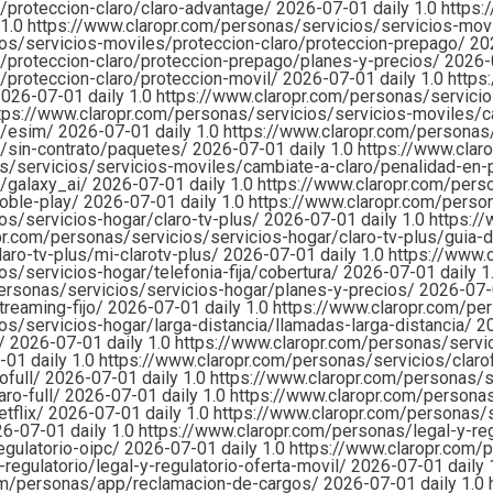
/proteccion-claro/claro-advantage/
2026-07-01
daily
1.0
https:
1.0
https://www.claropr.com/personas/servicios/servicios-movi
ios/servicios-moviles/proteccion-claro/proteccion-prepago/
20
s/proteccion-claro/proteccion-prepago/planes-y-precios/
2026-
/proteccion-claro/proteccion-movil/
2026-07-01
daily
1.0
https
2026-07-01
daily
1.0
https://www.claropr.com/personas/servicio
tps://www.claropr.com/personas/servicios/servicios-moviles/
s/esim/
2026-07-01
daily
1.0
https://www.claropr.com/personas
s/sin-contrato/paquetes/
2026-07-01
daily
1.0
https://www.clar
s/servicios/servicios-moviles/cambiate-a-claro/penalidad-en-po
s/galaxy_ai/
2026-07-01
daily
1.0
https://www.claropr.com/pers
doble-play/
2026-07-01
daily
1.0
https://www.claropr.com/perso
os/servicios-hogar/claro-tv-plus/
2026-07-01
daily
1.0
https:/
pr.com/personas/servicios/servicios-hogar/claro-tv-plus/guia-
aro-tv-plus/mi-clarotv-plus/
2026-07-01
daily
1.0
https://www.c
s/servicios-hogar/telefonia-fija/cobertura/
2026-07-01
daily
1
ersonas/servicios/servicios-hogar/planes-y-precios/
2026-07
treaming-fijo/
2026-07-01
daily
1.0
https://www.claropr.com/per
os/servicios-hogar/larga-distancia/llamadas-larga-distancia/
2
l/
2026-07-01
daily
1.0
https://www.claropr.com/personas/servi
7-01
daily
1.0
https://www.claropr.com/personas/servicios/clarof
ofull/
2026-07-01
daily
1.0
https://www.claropr.com/personas/se
aro-full/
2026-07-01
daily
1.0
https://www.claropr.com/persona
tflix/
2026-07-01
daily
1.0
https://www.claropr.com/personas
26-07-01
daily
1.0
https://www.claropr.com/personas/legal-y-re
egulatorio-oipc/
2026-07-01
daily
1.0
https://www.claropr.com/p
regulatorio/legal-y-regulatorio-oferta-movil/
2026-07-01
daily
com/personas/app/reclamacion-de-cargos/
2026-07-01
daily
1.0