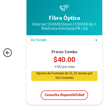
Fibra Óptica
nía
Internet 100MB Down | 100MB Up +
Telefonía Ilimitada PR / US
Ver Detalle
Precio Combo
$40.00
+ IVU por mes
Opción de Contrato de 12, 24 meses y/o
Sin Contrato
Consulta disponibilidad