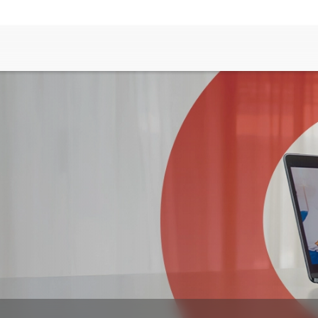
rvicios Hogar
ra Óptica + Telefonía (2 Play)
ra Óptica + Claro TV+ + Telefonía (3
y)
efonia Fija
ra Óptica
rvicio Universal