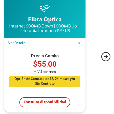
Fibra Óptica
Internet 600MB Down | 600MB Up +
In
Telefonía Ilimitada PR / US
Ver Detalle
Ve
Precio Combo
$55.00
+ IVU por mes
Opción de Contrato de 12, 24 meses y/o
Sin Contrato
Consulta disponibilidad