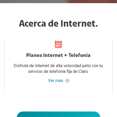
ternet de las Cosas
ro Full
Acerca de Internet.
guntas Frecuentes Claro Full
minos y Condiciones de Claro Full
ero Claro Full
todos de Pago
Planes Internet + Telefonía
omociones
Disfruta de Internet de alta velocidad junto con tu
servicio de telefonía fija de Claro.
bmail
Ver más