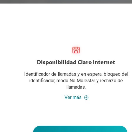
Roaming
In
Comunidad Sorda
Protección Claro
Cla
Cámbiate a Claro
Pre
Phishing
Tér
Galaxy AI
Qui
Mé
Disponibilidad Claro Internet
Pr
Identificador de llamadas y en espera, bloqueo del
identificador, modo No Molestar y rechazo de
We
llamadas.
Ver más