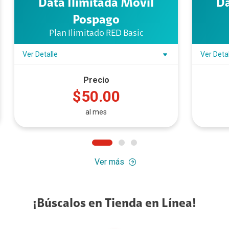
Data Ilimitada Móvil
Da
Pospago
Plan Ilimitado RED Basic
Ver Detalle
Ver Deta
Precio
$50.00
al mes
Ver más
¡Búscalos en Tienda en Línea!