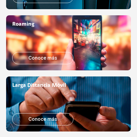
Roaming
Conoce más
Larga Distancia Móvil
Conoce más