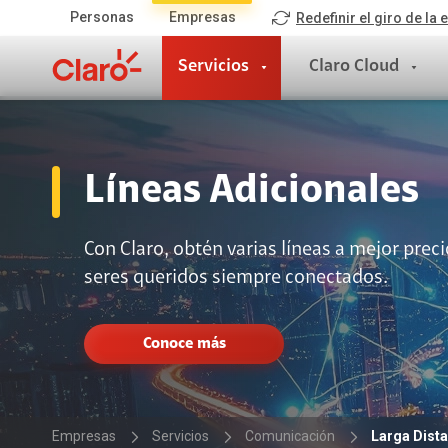
Personas
Empresas
Redefinir el giro de la
Servicios
Claro Cloud
Servicios
Claro Cloud
Líneas Adicionales
Comunicación
Infraestructura
Conectiv
Con Claro, obtén varias líneas a mejor prec
Telefonía Fija
Claro Cloud Empresarial
Internet Fi
seres queridos siempre conectados.
Servicio 800
Microsoft Azure
Internet Fi
Telefonía IP
Internet Fi
Presencia Web
Larga Distancia
Enlace de
Conoce más
Claro Wifi
Presencia Web
Servicios Móvil
Claro Clou
Dominio
Telefonía Móvil
Empresas
Servicios
Comunicación
Larga Dista