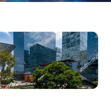
nagement
(MNS)
nistradas