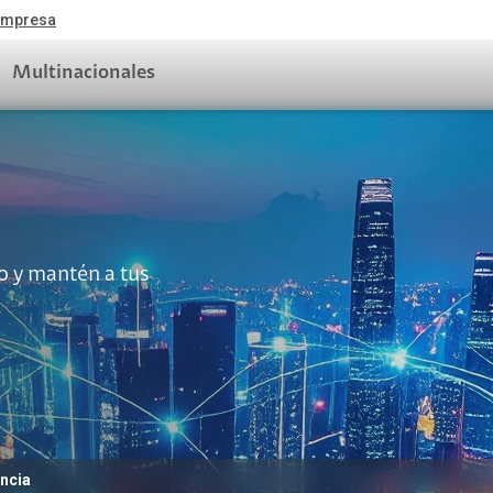
 empresa
Multinacionales
idad
Claro Full
io y mantén a tus
jo
Beneficios de Claro
jo Inalámbrico
Preguntas Frecuente
bra Óptica
Términos y Condicio
 Datos
Quiero Claro Full
Movilidad
d Connect
Claro Rescate
ncia