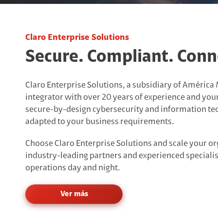
Televisió
Colaboración
Internet Móvil
Servicio WPS
Clarotv+ 
Claro Drive Negocio
Roaming
Microsoft 365
Claro Enterprise Solutions
Todo Cla
Larga Distancia Móvil
Google Workspace
Secure. Compliant. Conn
Mobile Device Management
Cloud PBX
Beneficios
Términos y
Claro Enterprise Solutions, a subsidiary of América M
Seguridad
Preguntas
PYMES
integrator with over 20 years of experience and you
Claro Backup
secure-by-design cybersecurity and information te
2 Play
Seguridad Negocios
adapted to your business requirements.
3 Play
Choose Claro Enterprise Solutions and scale your or
industry-leading partners and experienced specialis
operations day and night.
Ver más