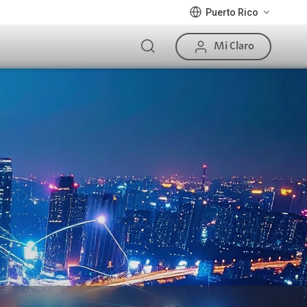
Puerto Rico
Mi Claro
Sectores
 Full Negocios
Paradores y Hospedería
s Claro Full
Hotelería
nes de Claro Full
Restaurantes y Pubs
Salud
Escuelas y Colegios
Gobierno