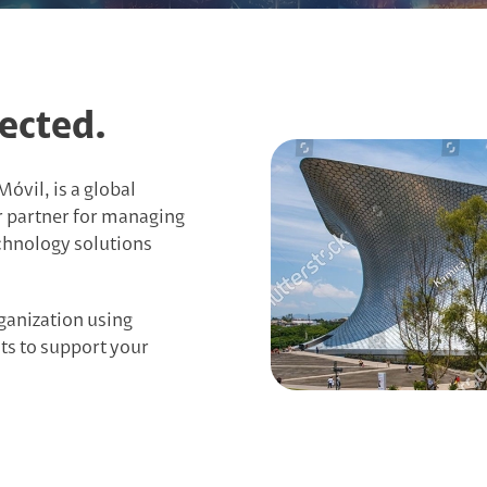
n
Asistencia Legal
Negocios
Apple Business Ma
ro
Servicios IT
ected.
WAN/LAN
 Condiciones Beneficios
Managed Services 
óvil, is a global
 Frecuentes Beneficios
r partner for managing
Seguridad
chnology solutions
Video Cámaras Admi
Smart Wifi
ganization using
ts to support your