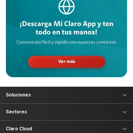
¡Descarga Mi Claro App y ten
todo en tus manos!
Comunícate fácil y rápido con nuestros contactos
Ver más
Soluciones
Comunicación
Sectores
Servicios móviles
Paradores y Hospedería
Claro Cloud