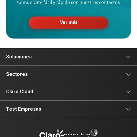
Comunícate fácil y rápido con nuestros contactos
Ver más
Soluciones
Comunicación
Sectores
Servicios móviles
Paradores y Hospedería
Claro Cloud
Conectividad
Hotelería
Portal Claro Cloud
Test Empresas
Televisión
Restaurantes y Pubs