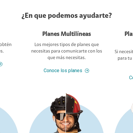
¿En que podemos ayudarte?
as
Planes Familiares Sin
Pos
Contrato
nes que
Planes 
 con los
Si necesitas contratar mas de 2 líneas
.
para tu familia, sin contrato, estos
C
planes son para ti.
Conoce los planes