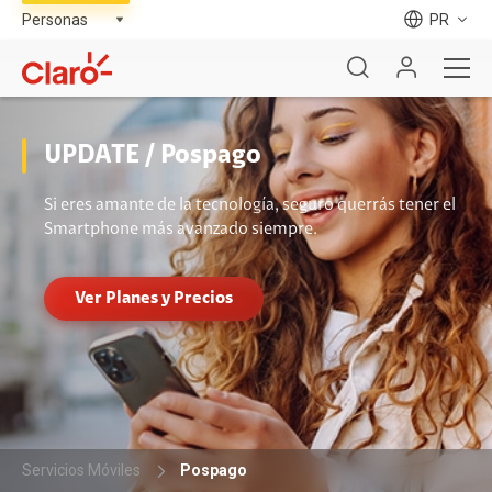
PR
UPDATE / Pospago
Si eres amante de la tecnología, seguro querrás tener el
Smartphone más avanzado siempre.
Ver Planes y Precios
Servicios Móviles
Pospago