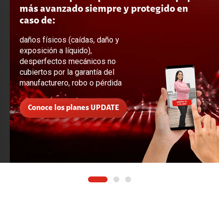
más avanzado siempre y protegido en
caso de:
daños físicos (caídas, daño y
exposición a líquido),
desperfectos mecánicos no
cubiertos por la garantía del
manufacturero, robo o pérdida
Busca tu equipo aquí
Conoce los planes UPDATE
Quiero conocer más