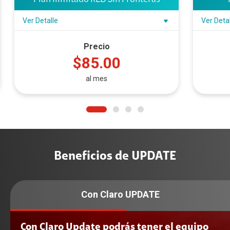
Plan Ilimitado RED Sin Fronteras
Ver Detalle
Ver Deta
Precio
$85.00
al mes
Beneficios de UPDATE
Con Claro UPDATE
Con Claro Update podrás tener el equipo