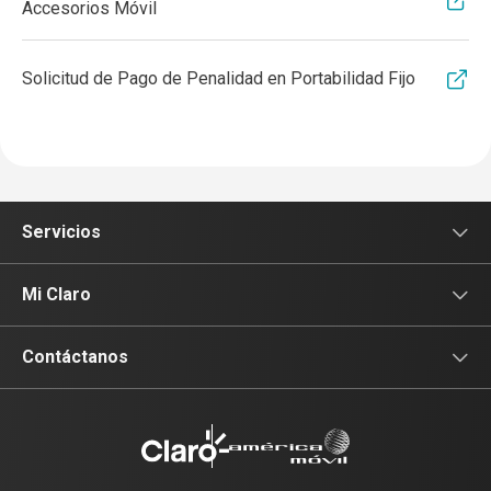
Accesorios Móvil
Solicitud de Pago de Penalidad en Portabilidad Fijo
Servicios
Servicios Móviles
Mi Claro
Servicios Hogar
Inicio de Sesión
Contáctanos
Servicio Universal
Claro Móvil (787) 775-0000
Métodos de Pago
Claro Internet y TV (787) 775-0000