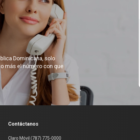
ternet de las Cosas
ro Full
guntas Frecuentes Claro Full
minos y Condiciones de Claro Full
ero Claro Full
blica Dominicana, solo
todos de Pago
ico más el número con que
omociones
bmail
Contáctanos
Claro Móvil (787) 775-0000