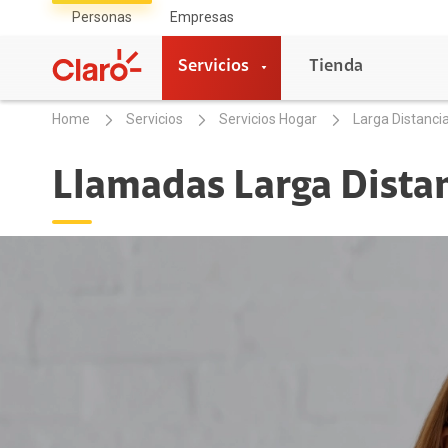
Personas
Empresas
Servicios
Tienda
Home
Servicios
Servicios Hogar
Larga Distanci
Servicios
Llamadas Larga Dista
Servicios Móviles
Se
UPDATE
Fib
Planes Multilineas
Fib
Pla
Planes Familiares
Tel
Planes Familiares Sin Contrato
Fib
Pospago Sin Contrato
Prepago
Se
Internet Móvil