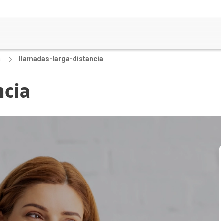
a
llamadas-larga-distancia
ncia
rvicios Hogar
ra Óptica + Telefonía (2 Play)
ra Óptica + Claro TV+ + Telefonía (3
y)
efonia Fija
ra Óptica
rvicio Universal