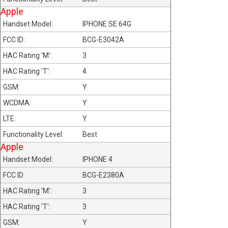
Apple
IPHONE SE 64G
BCG-E3042A
3
4
Y
Y
Y
Best
Apple
IPHONE 4
BCG-E2380A
3
3
Y