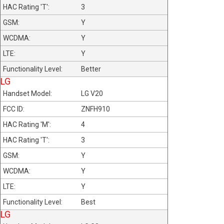
3
Y
Y
Y
Better
LG
LG V20
ZNFH910
4
3
Y
Y
Y
Best
LG