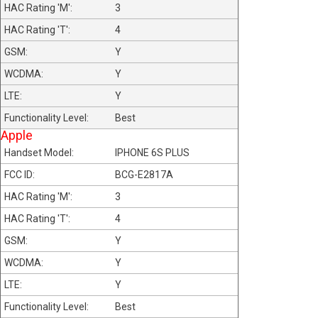
3
4
Y
Y
Y
Best
Apple
IPHONE 6S PLUS
BCG-E2817A
3
4
Y
Y
Y
Best