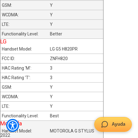
Y
Y
Y
Better
LG
LG G5 H820PR
ZNFH820
3
3
Y
Y
Y
Best
Motorola
Ayuda
MOTOROLA G STYLUS
2022