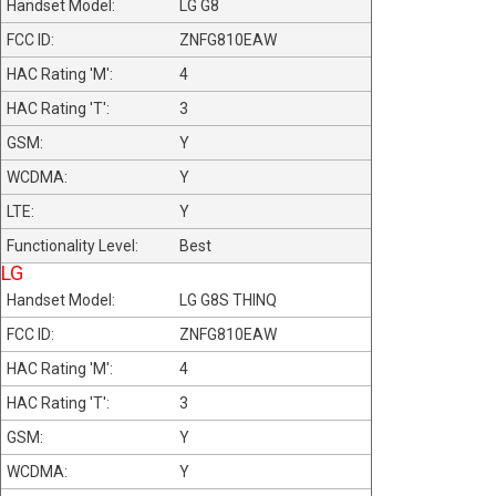
LG G8
ZNFG810EAW
4
3
Y
Y
Y
Best
LG
LG G8S THINQ
ZNFG810EAW
4
3
Y
Y