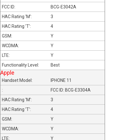
BCG-E3042A
3
4
Y
Y
Y
Best
Apple
IPHONE 11
FCC ID: BCG-E3304A
3
4
Y
Y
Y