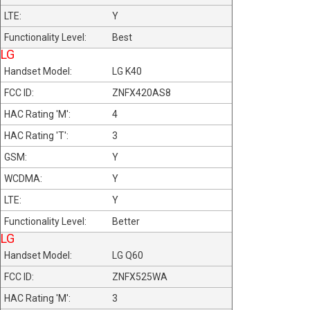
Y
Best
LG
LG K40
ZNFX420AS8
4
3
Y
Y
Y
Better
LG
LG Q60
ZNFX525WA
3