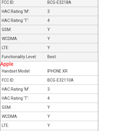
BCG-E3218A
3
4
Y
Y
Y
Best
Apple
IPHONE XR
BCG-E32110A
3
4
Y
Y
Y