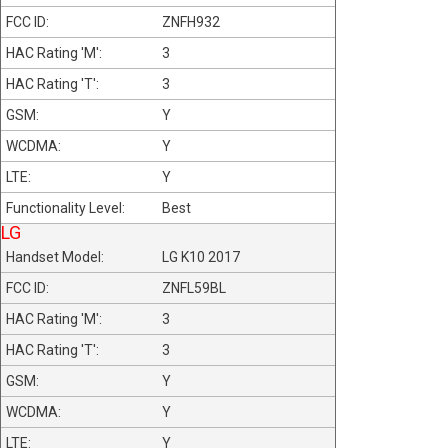
ZNFH932
3
3
Y
Y
Y
Best
LG
LG K10 2017
ZNFL59BL
3
3
Y
Y
Y