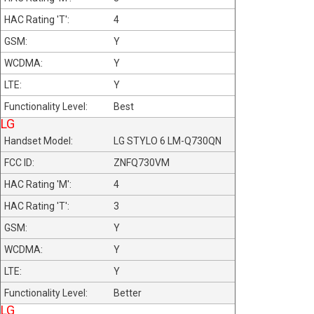
4
Y
Y
Y
Best
LG
LG STYLO 6 LM-Q730QN
ZNFQ730VM
4
3
Y
Y
Y
Better
LG