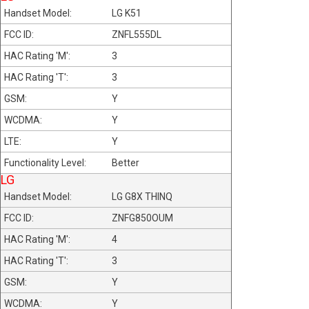
LG K51
ZNFL555DL
3
3
Y
Y
Y
Better
LG
LG G8X THINQ
ZNFG850OUM
4
3
Y
Y