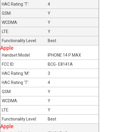
4
Y
Y
Y
Best
Apple
IPHONE 14 P MAX
BCG- E8141A
3
4
Y
Y
Y
Best
Apple