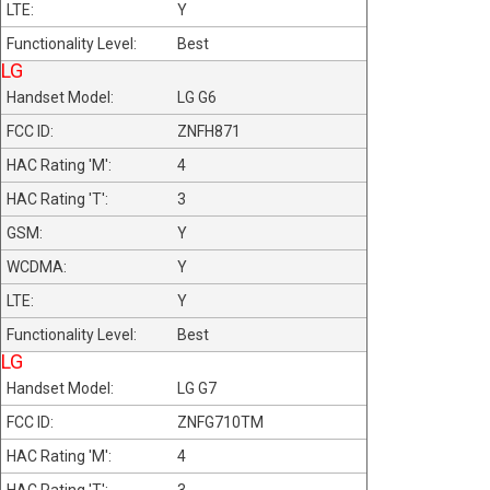
Y
Best
LG
LG G6
ZNFH871
4
3
Y
Y
Y
Best
LG
LG G7
ZNFG710TM
4