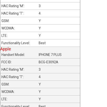
3
4
Y
Y
Y
Best
Apple
IPHONE 7 PLUS
BCG-E3092A
3
4
Y
Y
Y
Best