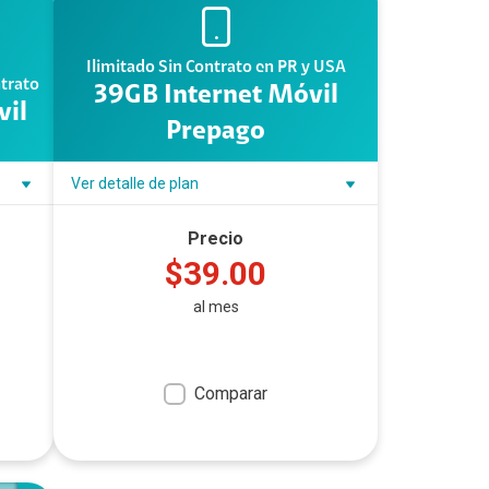
Ilimitado Sin Contrato en PR y USA
ntrato
39GB Internet Móvil
vil
Prepago
Ver detalle de plan
Precio
$39.00
al mes
Comparar