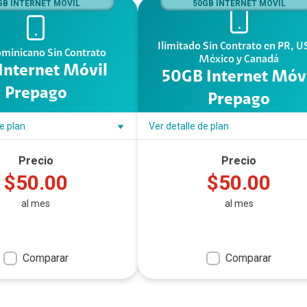
GB INTERNET MÓVIL
50GB INTERNET MÓVIL
Ilimitado Sin Contrato en PR, U
ominicano Sin Contrato
México y Canadá
Internet Móvil
50GB Internet Móv
Prepago
Prepago
de plan
Ver detalle de plan
Precio
Precio
$50.00
$50.00
al mes
al mes
Comparar
Comparar