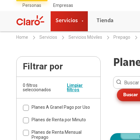
Personas
Empresas
Servicios
Tienda
Home
Servicios
Servicios Móviles
Prepago
Servicios
Plan
Filtrar por
Servicios Móviles
Se
UPDATE
Fib
0 filtros
Limpiar
seleccionados
Planes Multilineas
filtros
Fib
Buscar
Pla
Planes Familiares
Tel
Planes Familiares Sin Contrato
Planes A Granel Pago por Uso
Fib
Pospago Sin Contrato
Planes de Renta por Minuto
Prepago
Se
Internet Móvil
Planes de Renta Mensual
Prepago