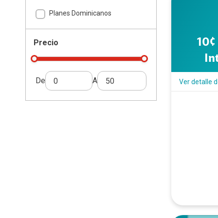
Roaming
In
Planes Dominicanos
Comunidad Sorda
Protección Claro
Cla
Cámbiate a Claro
10¢
Precio
Pre
Phishing
In
Tér
Galaxy AI
Qui
De
A
Ver detalle 
Mé
Pr
We