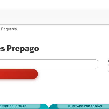
Paquetes
es Prepago
rvicios Hogar
ra Óptica + Telefonía (2 Play)
ra Óptica + Claro TV+ + Telefonía (3
y)
efonia Fija
ra Óptica
rvicio Universal
DESDE SÓLO $0.10
ILIMITADO POR 10 DÍAS