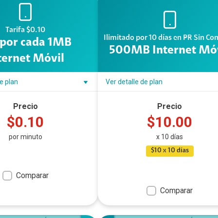
ternet de las Cosas
ro Full
Tarifa $0.10
Ilimitado por 10 días en PR Sin Co
 por cada 1MB
guntas Frecuentes Claro Full
500MB Internet Mó
ternet Móvil
minos y Condiciones de Claro Full
ero Claro Full
de plan
Ver detalle de plan
todos de Pago
Precio
Precio
$0.10
$10.00
omociones
por minuto
x 10 días
bmail
$10 x 10 días
Comparar
Comparar