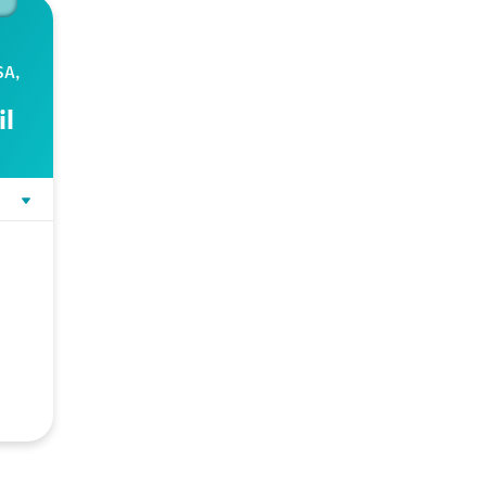
SA,
il