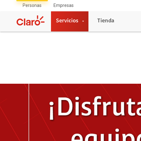
Personas
Empresas
Servicios
Tienda
Servicios
Servicios Móviles
Se
UPDATE
Fib
Planes Multilineas
Fib
Pla
Planes Familiares
Tel
Planes Familiares Sin Contrato
Fib
Pospago Sin Contrato
Prepago
Se
Internet Móvil