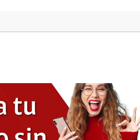
rvicios Hogar
ra Óptica + Telefonía (2 Play)
ra Óptica + Claro TV+ + Telefonía (3
y)
efonia Fija
ra Óptica
rvicio Universal