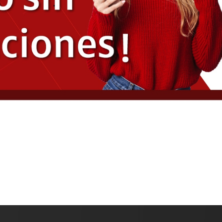
ternet de las Cosas
ro Full
guntas Frecuentes Claro Full
minos y Condiciones de Claro Full
ero Claro Full
todos de Pago
omociones
bmail